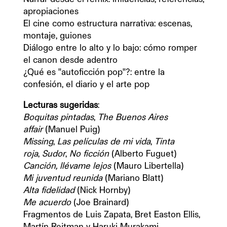
apropiaciones

El cine como estructura narrativa: escenas, 
montaje, guiones

Diálogo entre lo alto y lo bajo: cómo romper 
el canon desde adentro

¿Qué es "autoficción pop"?: entre la 
confesión, el diario y el arte pop
Lecturas sugeridas
Boquitas pintadas
, 
The
Buenos Aires 
affair
Missing
, 
Las películas de mi vida
, 
Tinta 
roja
, 
Sudor
, 
No ficción
Canción, llévame lejos 
Mi juventud reunida 
Alta fidelidad
Me acuerdo
 (Joe Brainard)

Fragmentos de Luis Zapata, Bret Easton Ellis, 
Martín Rejtman y Haruki Murakami