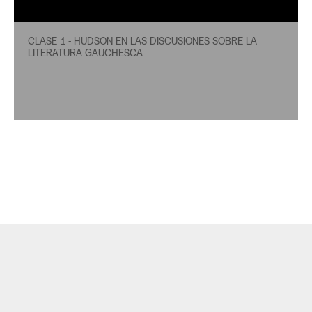
CLASE 1 - HUDSON EN LAS DISCUSIONES SOBRE LA
LITERATURA GAUCHESCA
Contacto
POLÍTICA DE
TÉRMINOS
PRIVACIDAD
DE USO