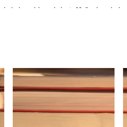
ualquier lugar del mundo, hasta 60 días después de re
l héroe, que atraviesa una gran parte de la literatura in
vas que resultan complementarias:
ncepto de heroísmo a lo largo de la historia y los mov
a de recuperar el lenguaje simbólico.
ento y formación individual propuestos por la paideia
ativa. El viaje externo y el viaje interior.
na del viaje de individuación. La búsqueda de la auto r