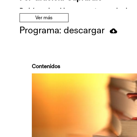
Podrás ver los videos una y otra vez, desde c
Ver más
compra.
Programa: descargar
El curso está enfocado en el tópico del viaje de
mitología y los cuentos de hadas.
El abordaje se hará desde distintas perspecti
Contenidos
-
Histórico-social
: orígenes y evolución del co
literarios. El momento presente. La importanci
-
Iniciática
: basada en los procesos de crecimi
los niños). El mito y el cuento como materia educ
-
Psicológica
: integración de la mirada junguia