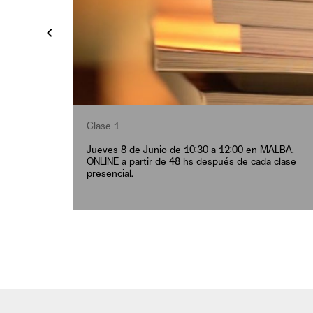
Clase 1
Jueves 8 de Junio de 10:30 a 12:00 en MALBA.
ONLINE a partir de 48 hs después de cada clase
presencial.