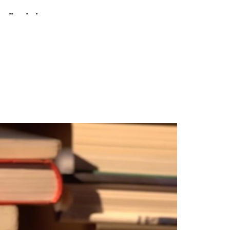
alizada la
iciática, la
imientos
 (educación de
ealización.