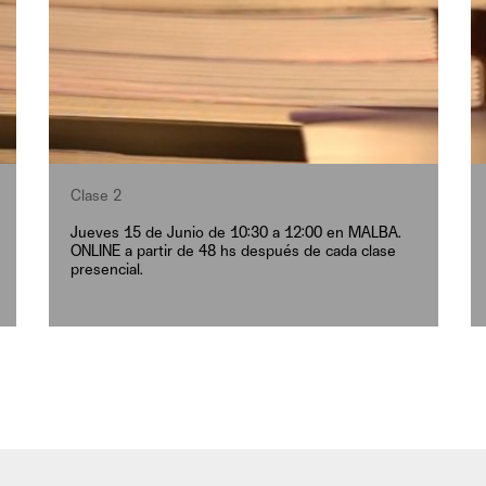
Clase 2
Jueves 15 de Junio de 10:30 a 12:00 en MALBA.
ONLINE a partir de 48 hs después de cada clase
presencial.