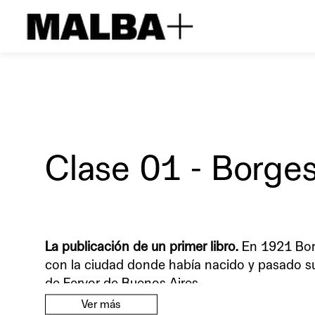
Clase 01 - Borges
La publicación de un primer libro.
En 1921 Borg
con la ciudad donde había nacido y pasado su 
de Fervor de Buenos Aires.
Ver más
Ese primer libro es también efecto de un repar