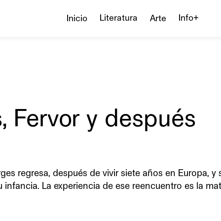
Literatura
Info+
Inicio
Arte
, Fervor y después
es regresa, después de vivir siete años en Europa, y 
infancia. La experiencia de ese reencuentro es la mat
to de la ciudad entre distintos poetas de su generació