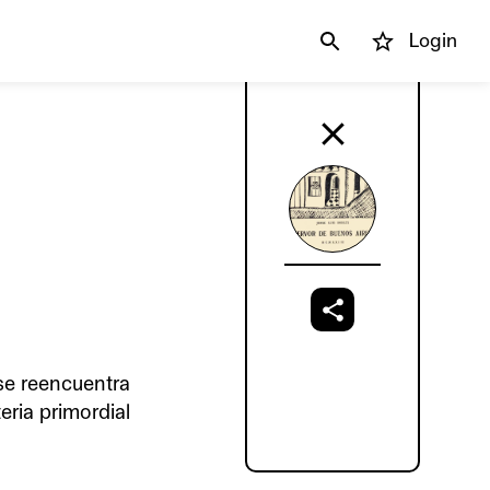
Login
se reencuentra
eria primordial
n –Olivero